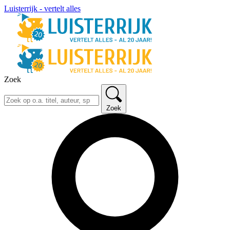
Luisterrijk - vertelt alles
Zoek
Zoek