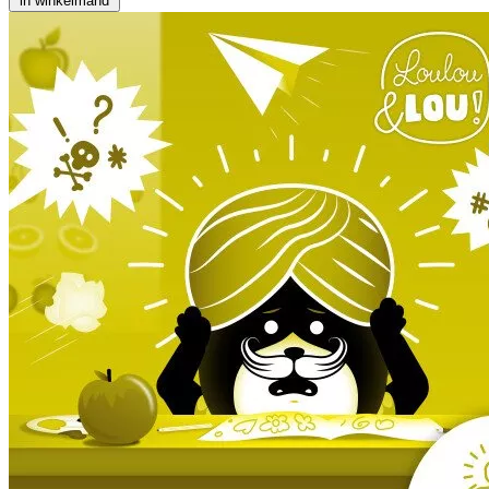
in winkelmand