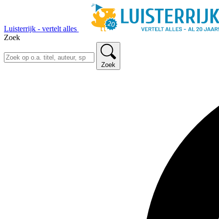
Luisterrijk - vertelt alles
Zoek
Zoek