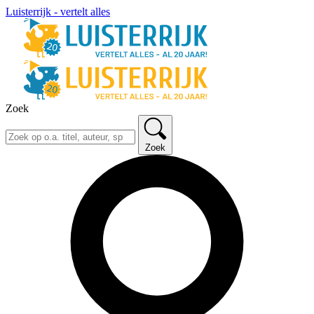
Luisterrijk - vertelt alles
Zoek
Zoek