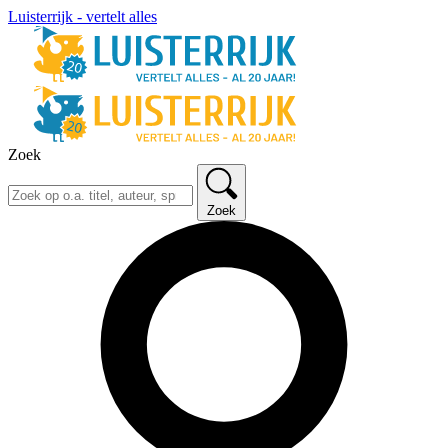
Luisterrijk - vertelt alles
Zoek
Zoek