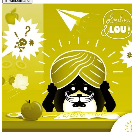
in winkelmand