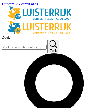
Luisterrijk - vertelt alles
Zoek
Zoek