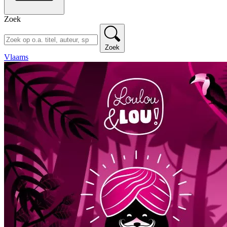
Zoek
Zoek
Vlaams