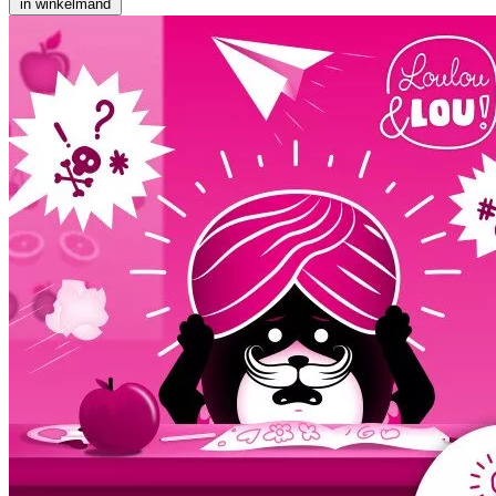
in winkelmand