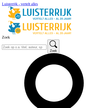
Luisterrijk - vertelt alles
Zoek
Zoek