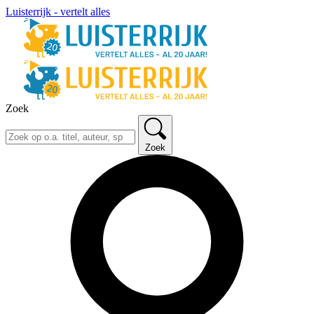
Luisterrijk - vertelt alles
Zoek
Zoek