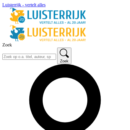
Luisterrijk - vertelt alles
Zoek
Zoek