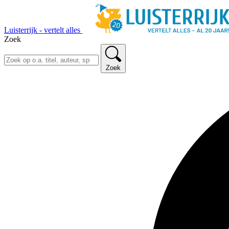
Luisterrijk - vertelt alles
Zoek
Zoek