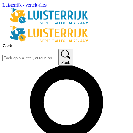
Luisterrijk - vertelt alles
Zoek
Zoek