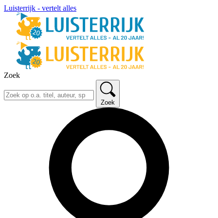
Luisterrijk - vertelt alles
Zoek
Zoek