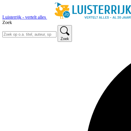
Luisterrijk - vertelt alles
Zoek
Zoek