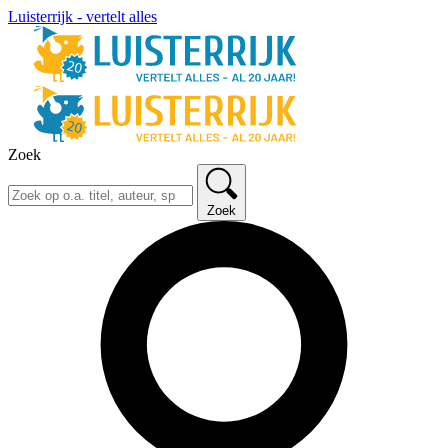
Luisterrijk - vertelt alles
Zoek
Zoek