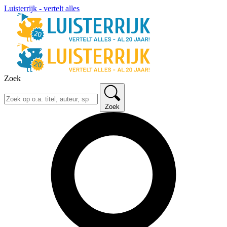
Luisterrijk - vertelt alles
Zoek
Zoek