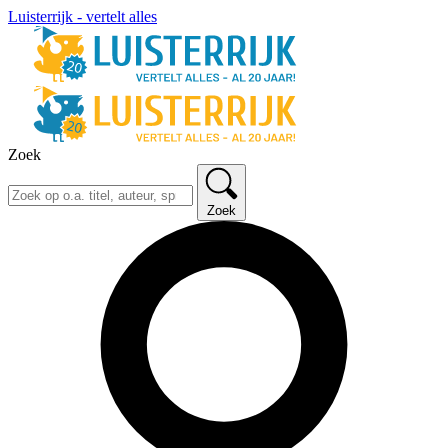
Luisterrijk - vertelt alles
Zoek
Zoek