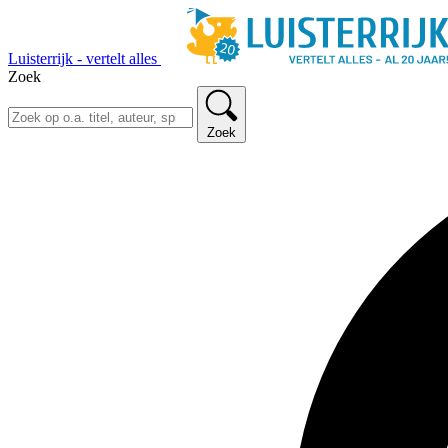
Luisterrijk - vertelt alles
Zoek
Zoek