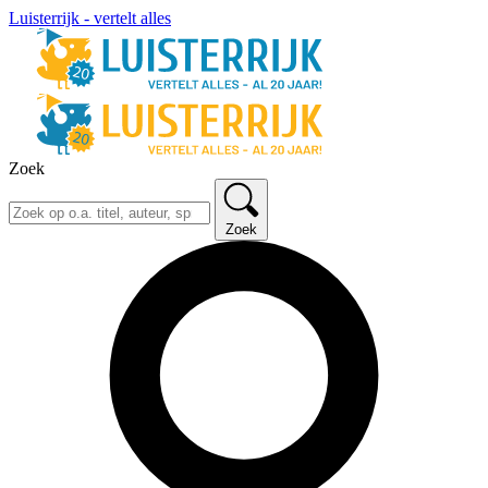
Luisterrijk - vertelt alles
Zoek
Zoek