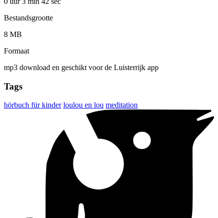
0 uur 3 min
42 sec
Bestandsgrootte
8 MB
Formaat
mp3 download en geschikt voor de Luisterrijk app
Tags
hörbuch für kinder
loulou en lou
meditation