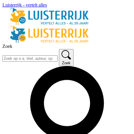
Luisterrijk - vertelt alles
Zoek
Zoek