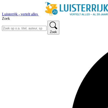
Luisterrijk - vertelt alles
Zoek
Zoek