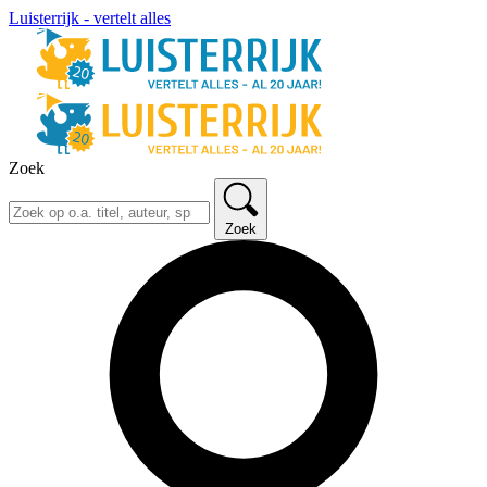
Luisterrijk - vertelt alles
Zoek
Zoek