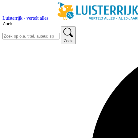
Luisterrijk - vertelt alles
Zoek
Zoek