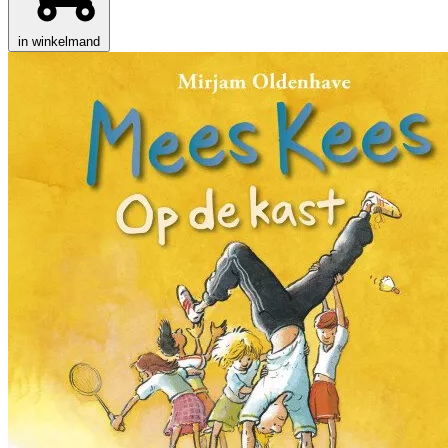
in winkelmand