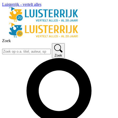
Luisterrijk - vertelt alles
Zoek
Zoek