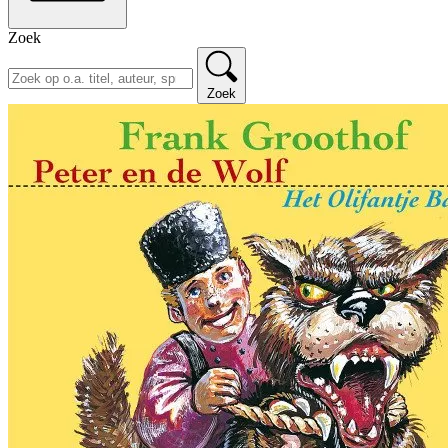
Zoek
Zoek