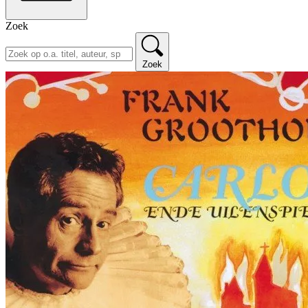
Zoek
Zoek