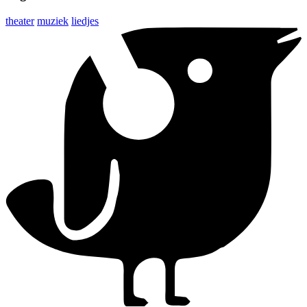
theater
muziek
liedjes