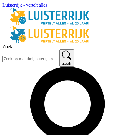
Luisterrijk - vertelt alles
Zoek
Zoek