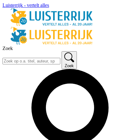
Luisterrijk - vertelt alles
Zoek
Zoek