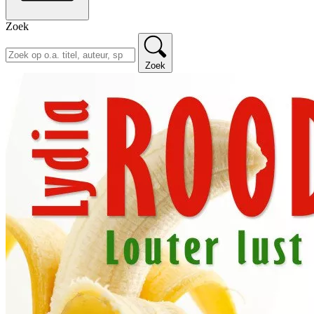
Zoek
Zoek