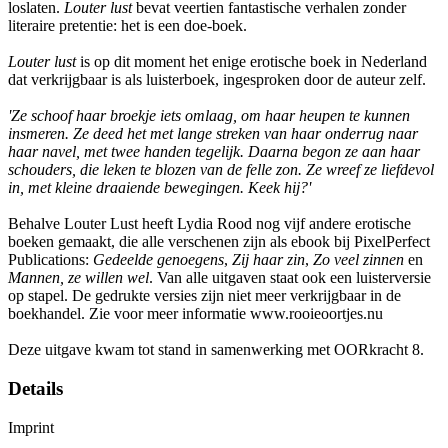
loslaten.
Louter lust
bevat veertien fantastische verhalen zonder
literaire pretentie: het is een doe-boek.
Louter lust
is op dit moment het enige erotische boek in Nederland
dat verkrijgbaar is als luisterboek, ingesproken door de auteur zelf.
'Ze schoof haar broekje iets omlaag, om haar heupen te kunnen
insmeren. Ze deed het met lange streken van haar onderrug naar
haar navel, met twee handen tegelijk. Daarna begon ze aan haar
schouders, die leken te blozen van de felle zon. Ze wreef ze liefdevol
in, met kleine draaiende bewegingen. Keek hij?'
Behalve Louter Lust heeft Lydia Rood nog vijf andere erotische
boeken gemaakt, die alle verschenen zijn als ebook bij PixelPerfect
Publications:
Gedeelde genoegens
,
Zij haar zin
,
Zo veel zinnen
en
Mannen, ze willen wel
. Van alle uitgaven staat ook een luisterversie
op stapel. De gedrukte versies zijn niet meer verkrijgbaar in de
boekhandel. Zie voor meer informatie www.rooieoortjes.nu
Deze uitgave kwam tot stand in samenwerking met OORkracht 8.
Details
Imprint