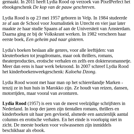
gemaakt. In 2011 heeft Lydia Rood op verzoek van PixelPerfect het
ebookgeschenk
De kop van de pauw geschreven
.
Lydia Rood is op 23 mei 1957 geboren in Velp. In 1984 studeerde
ze af aan de School voor Journalistiek in Utrecht en vier jaar later
maakte ze haar studie Spaans af aan de Universiteit van Amsterdam.
Daarna ging ze bij de Volkskrant werken. In 1982 verscheen haar
eerste boek,
Een geheim pad naar gisteren
.
Lydia's boeken beslaan alle genres, voor alle leeftijden: van
kleuterboeken tot jeugdromans, maar ook thrillers, romans,
theaterproducties, erotische verhalen en zelfs een doktersromannetje.
Meer dan eens is haar werk bekroond. In 2007 schreef Lydia Rood
het kinderboekenweekgeschenk:
Kaloeha Dzong
.
Lydia Rood woont met haar man op het schiereilandje Marken -
tenzij ze in hun huis in Marokko zijn. Ze houdt van reizen, dansen,
motorrijden, maar vooral van avonturen.
Lydia Rood
(1957) is een van de meest veelzijdige schrijfsters in
Nederland. In loop der jaren zijn tientallen romans, thrillers en
kinderboeken uit haar pen gevloeid, alsmede een aanzienlijk aantal
columns en erotische verhalen. En het einde is voorlopig niet in
zicht. De meeste boeken voor volwassenen zijn inmiddels
beschikbaar als ebook.