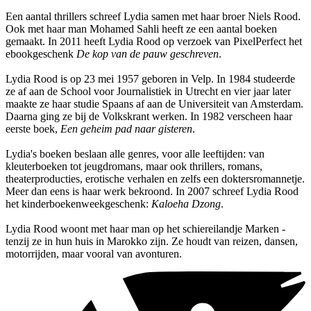
Een aantal thrillers schreef Lydia samen met haar broer Niels Rood.
Ook met haar man Mohamed Sahli heeft ze een aantal boeken
gemaakt. In 2011 heeft Lydia Rood op verzoek van PixelPerfect het
ebookgeschenk
De kop van de pauw geschreven
.
Lydia Rood is op 23 mei 1957 geboren in Velp. In 1984 studeerde
ze af aan de School voor Journalistiek in Utrecht en vier jaar later
maakte ze haar studie Spaans af aan de Universiteit van Amsterdam.
Daarna ging ze bij de Volkskrant werken. In 1982 verscheen haar
eerste boek,
Een geheim pad naar gisteren
.
Lydia's boeken beslaan alle genres, voor alle leeftijden: van
kleuterboeken tot jeugdromans, maar ook thrillers, romans,
theaterproducties, erotische verhalen en zelfs een doktersromannetje.
Meer dan eens is haar werk bekroond. In 2007 schreef Lydia Rood
het kinderboekenweekgeschenk:
Kaloeha Dzong
.
Lydia Rood woont met haar man op het schiereilandje Marken -
tenzij ze in hun huis in Marokko zijn. Ze houdt van reizen, dansen,
motorrijden, maar vooral van avonturen.