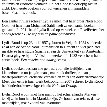
columns en erotische verhalen. En het einde is voorlopig niet in
zicht. De meeste boeken voor volwassenen zijn inmiddels
beschikbaar als ebook.
Een aantal thrillers schreef Lydia samen met haar broer Niels Rood.
Ook met haar man Mohamed Sahli heeft ze een aantal boeken
gemaakt. In 2011 heeft Lydia Rood op verzoek van PixelPerfect het
ebookgeschenk
De kop van de pauw geschreven
.
Lydia Rood is op 23 mei 1957 geboren in Velp. In 1984 studeerde
ze af aan de School voor Journalistiek in Utrecht en vier jaar later
maakte ze haar studie Spaans af aan de Universiteit van Amsterdam.
Daarna ging ze bij de Volkskrant werken. In 1982 verscheen haar
eerste boek,
Een geheim pad naar gisteren
.
Lydia's boeken beslaan alle genres, voor alle leeftijden: van
kleuterboeken tot jeugdromans, maar ook thrillers, romans,
theaterproducties, erotische verhalen en zelfs een doktersromannetje.
Meer dan eens is haar werk bekroond. In 2007 schreef Lydia Rood
het kinderboekenweekgeschenk:
Kaloeha Dzong
.
Lydia Rood woont met haar man op het schiereilandje Marken -
tenzij ze in hun huis in Marokko zijn. Ze houdt van reizen, dansen,
motorrijden, maar vooral van avonturen.