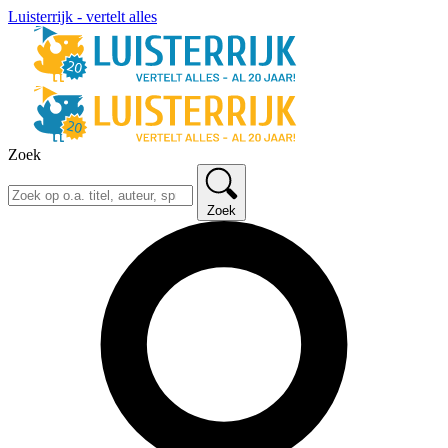
Luisterrijk - vertelt alles
Zoek
Zoek