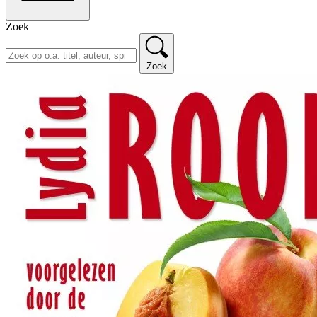
Zoek
Zoek