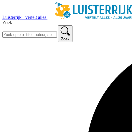
Luisterrijk - vertelt alles
Zoek
Zoek