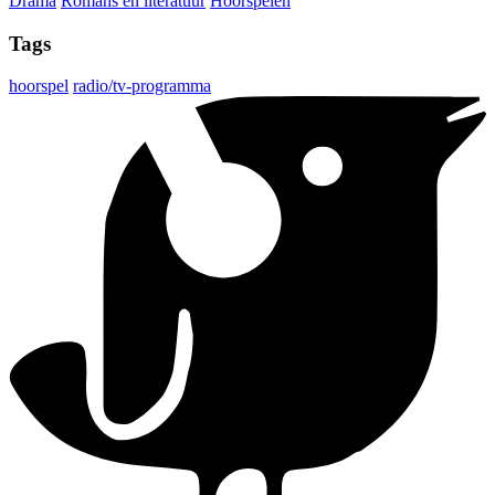
Drama
Romans en literatuur
Hoorspelen
Tags
hoorspel
radio/tv-programma