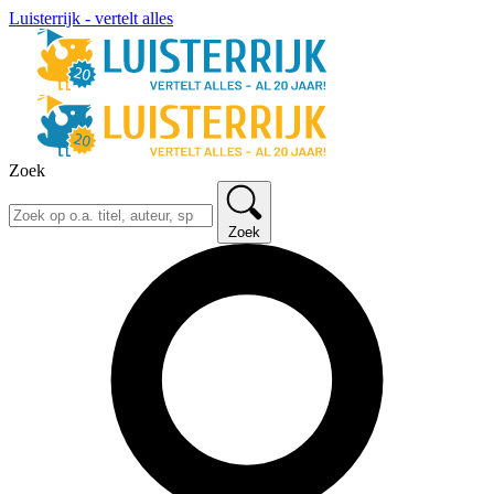
Luisterrijk - vertelt alles
Zoek
Zoek