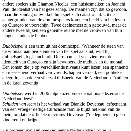
andere spelers zijn Chamon Nicolas, een huisjesmelker, en Juanchi
Pau, de idealist van het gezelschap. De mannen zijn dat zo gewoon,
maar die zondag ontwikkelt hun spel zich catastrofaal. Uit de
achtergronden van de dominospelers komt een beeld van het leven
op Curaçao te voorschijn. Twee deelnemers zijn getrouwd, maar de
andere twee blijken een geheime relatie met de vrouwen van hun
tengenstanders te hebben.
Dubbelspel
is een term uit het dominospel. ‘Wanneer de steen van
de winnaar aan beide einden van het spel aansluit, wint hij
dubbelspel’, legt Janchi uit. De roman laat veel zien over de
identiteit van Curaçao en zijn bewoners, de tradities en de moraal.
Een roman die je op verschillende niveaus kunt lezen: een spannend
en meeslepend verhaal van vriendschap en verraad, een politieke
allegorie, alsook een sfeervol tijdsbeeld van de Nederlandse Antillen
in de jaren zeventig.
Dubbelspel
werd in 2006 uitgekozen voor de nationale lezersactie
'Nederland leest'.
Schilden van leem
is het verhaal van Dianklo Devereau, erfgenaam
van een vroeger deftige Curacaose familie blijkt het kind van de
meid, omdat de officiële mevrouw Devereau (“de legitieme”) geen
kinderen kon krijgen.
Hij probeert met zijn wegkwijnende Nederlandse vrouw in