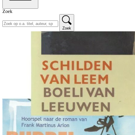
Zoek
Zoek