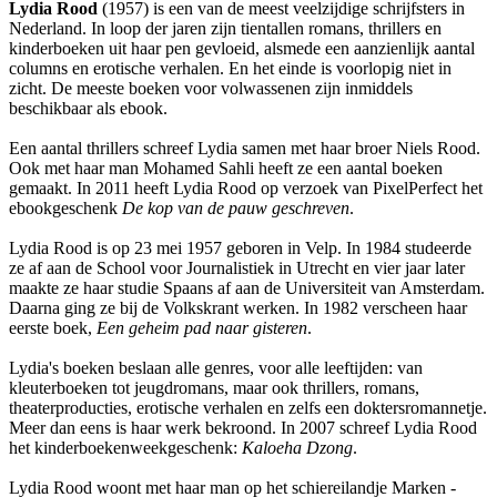
Lydia Rood
(1957) is een van de meest veelzijdige schrijfsters in
Nederland. In loop der jaren zijn tientallen romans, thrillers en
kinderboeken uit haar pen gevloeid, alsmede een aanzienlijk aantal
columns en erotische verhalen. En het einde is voorlopig niet in
zicht. De meeste boeken voor volwassenen zijn inmiddels
beschikbaar als ebook.
Een aantal thrillers schreef Lydia samen met haar broer Niels Rood.
Ook met haar man Mohamed Sahli heeft ze een aantal boeken
gemaakt. In 2011 heeft Lydia Rood op verzoek van PixelPerfect het
ebookgeschenk
De kop van de pauw geschreven
.
Lydia Rood is op 23 mei 1957 geboren in Velp. In 1984 studeerde
ze af aan de School voor Journalistiek in Utrecht en vier jaar later
maakte ze haar studie Spaans af aan de Universiteit van Amsterdam.
Daarna ging ze bij de Volkskrant werken. In 1982 verscheen haar
eerste boek,
Een geheim pad naar gisteren
.
Lydia's boeken beslaan alle genres, voor alle leeftijden: van
kleuterboeken tot jeugdromans, maar ook thrillers, romans,
theaterproducties, erotische verhalen en zelfs een doktersromannetje.
Meer dan eens is haar werk bekroond. In 2007 schreef Lydia Rood
het kinderboekenweekgeschenk:
Kaloeha Dzong
.
Lydia Rood woont met haar man op het schiereilandje Marken -