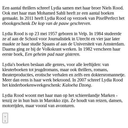
Een aantal thrillers schreef Lydia samen met haar broer Niels Rood.
Ook met haar man Mohamed Sahli heeft ze een aantal boeken
gemaakt. In 2011 heeft Lydia Rood op verzoek van PixelPerfect het
ebookgeschenk
De kop van de pauw geschreven
.
Lydia Rood is op 23 mei 1957 geboren in Velp. In 1984 studeerde
ze af aan de School voor Journalistiek in Utrecht en vier jaar later
maakte ze haar studie Spaans af aan de Universiteit van Amsterdam.
Daarna ging ze bij de Volkskrant werken. In 1982 verscheen haar
eerste boek,
Een geheim pad naar gisteren
.
Lydia's boeken beslaan alle genres, voor alle leeftijden: van
kleuterboeken tot jeugdromans, maar ook thrillers, romans,
theaterproducties, erotische verhalen en zelfs een doktersromannetje.
Meer dan eens is haar werk bekroond. In 2007 schreef Lydia Rood
het kinderboekenweekgeschenk:
Kaloeha Dzong
.
Lydia Rood woont met haar man op het schiereilandje Marken -
tenzij ze in hun huis in Marokko zijn. Ze houdt van reizen, dansen,
motorrijden, maar vooral van avonturen.