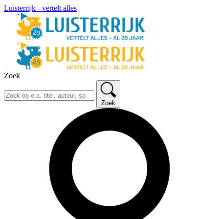
Luisterrijk - vertelt alles
Zoek
Zoek