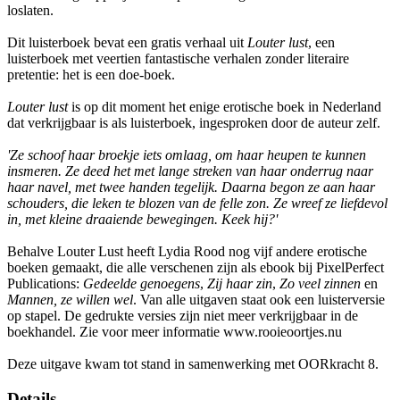
loslaten.
Dit luisterboek bevat een gratis verhaal uit
Louter lust
, een
luisterboek met veertien fantastische verhalen zonder literaire
pretentie: het is een doe-boek.
Louter lust
is op dit moment het enige erotische boek in Nederland
dat verkrijgbaar is als luisterboek, ingesproken door de auteur zelf.
'Ze schoof haar broekje iets omlaag, om haar heupen te kunnen
insmeren. Ze deed het met lange streken van haar onderrug naar
haar navel, met twee handen tegelijk. Daarna begon ze aan haar
schouders, die leken te blozen van de felle zon. Ze wreef ze liefdevol
in, met kleine draaiende bewegingen. Keek hij?'
Behalve Louter Lust heeft Lydia Rood nog vijf andere erotische
boeken gemaakt, die alle verschenen zijn als ebook bij PixelPerfect
Publications:
Gedeelde genoegens
,
Zij haar zin
,
Zo veel zinnen
en
Mannen, ze willen wel
. Van alle uitgaven staat ook een luisterversie
op stapel. De gedrukte versies zijn niet meer verkrijgbaar in de
boekhandel. Zie voor meer informatie www.rooieoortjes.nu
Deze uitgave kwam tot stand in samenwerking met OORkracht 8.
Details