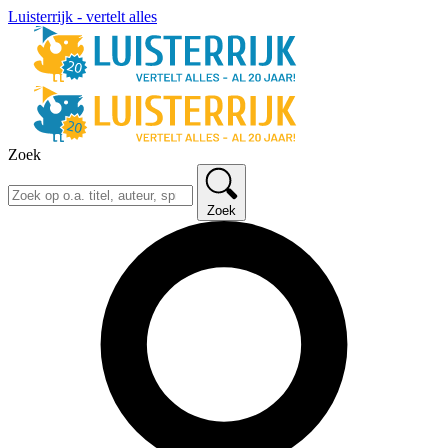
Luisterrijk - vertelt alles
Zoek
Zoek