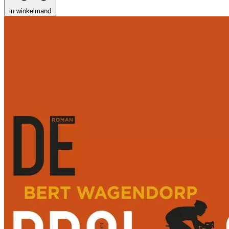
in winkelmand