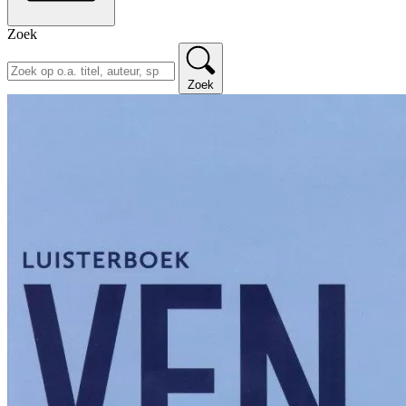
Zoek
Zoek