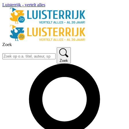
Luisterrijk - vertelt alles
Zoek
Zoek