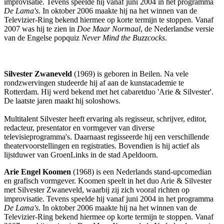
improvisatie. Tevens speelde hij vanaf juni 2004 in het programma
De Lama's
. In oktober 2006 maakte hij na het winnen van de
Televizier-Ring bekend hiermee op korte termijn te stoppen. Vanaf
2007 was hij te zien in
Doe Maar Normaal
, de Nederlandse versie
van de Engelse popquiz
Never Mind the Buzzcocks
.
Silvester Zwaneveld
(1969) is geboren in Beilen. Na vele
rondzwervingen studeerde hij af aan de kunstacademie te
Rotterdam. Hij werd bekend met het cabaretduo 'Arie & Silvester'.
De laatste jaren maakt hij soloshows.
Multitalent Silvester heeft ervaring als regisseur, schrijver, editor,
redacteur, presentator en vormgever van diverse
televisieprogramma's. Daarnaast regisseerde hij een verschillende
theatervoorstellingen en registraties. Bovendien is hij actief als
lijstduwer van GroenLinks in de stad Apeldoorn.
Arie Engel Koomen
(1968) is een Nederlands stand-upcomedian
en grafisch vormgever. Koomen speelt in het duo Arie & Silvester
met Silvester Zwaneveld, waarbij zij zich vooral richten op
improvisatie. Tevens speelde hij vanaf juni 2004 in het programma
De Lama's
. In oktober 2006 maakte hij na het winnen van de
Televizier-Ring bekend hiermee op korte termijn te stoppen. Vanaf