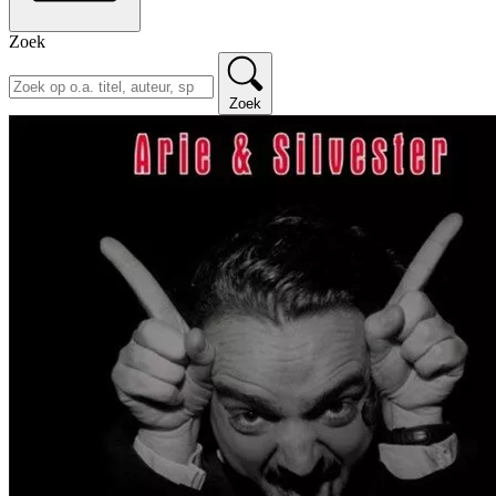
Zoek
Zoek