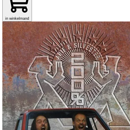
in winkelmand