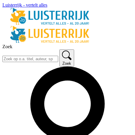
Luisterrijk - vertelt alles
Zoek
Zoek