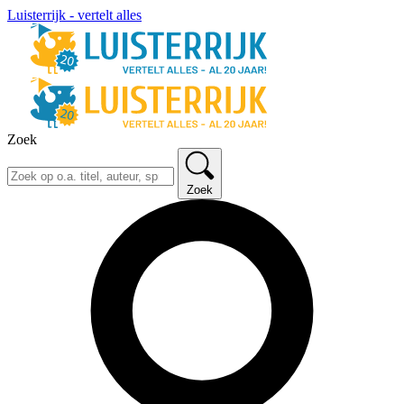
Luisterrijk - vertelt alles
Zoek
Zoek