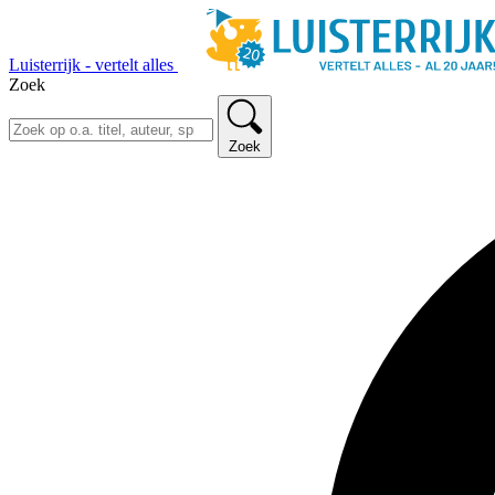
Luisterrijk - vertelt alles
Zoek
Zoek