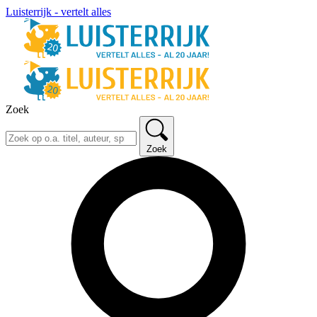
Luisterrijk - vertelt alles
Zoek
Zoek