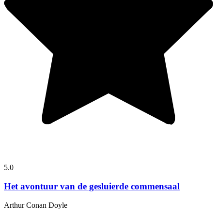
5.0
Het avontuur van de gesluierde commensaal
Arthur Conan Doyle