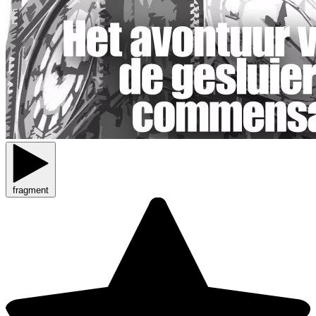
fragment