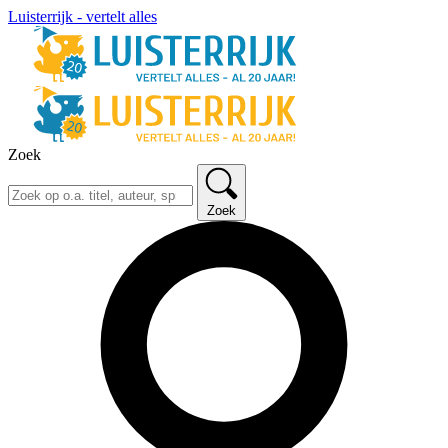
Luisterrijk - vertelt alles
Zoek
Zoek