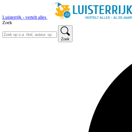
Luisterrijk - vertelt alles
Zoek
Zoek