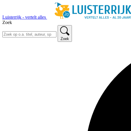
Luisterrijk - vertelt alles
Zoek
Zoek