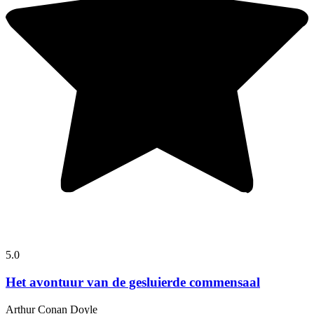
5.0
Het avontuur van de gesluierde commensaal
Arthur Conan Doyle