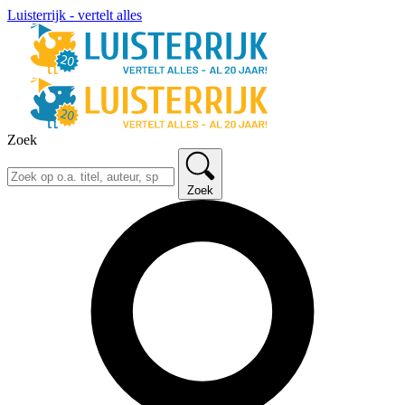
Luisterrijk - vertelt alles
Zoek
Zoek