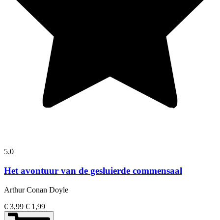
5.0
Het avontuur van de gesluierde commensaal
Arthur Conan Doyle
€ 3,99
€ 1,99