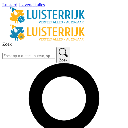
Luisterrijk - vertelt alles
Zoek
Zoek