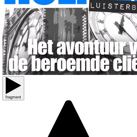
fragment