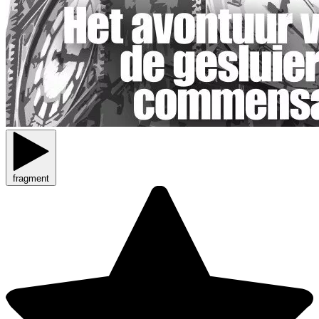
fragment