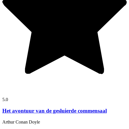
5.0
Het avontuur van de gesluierde commensaal
Arthur Conan Doyle