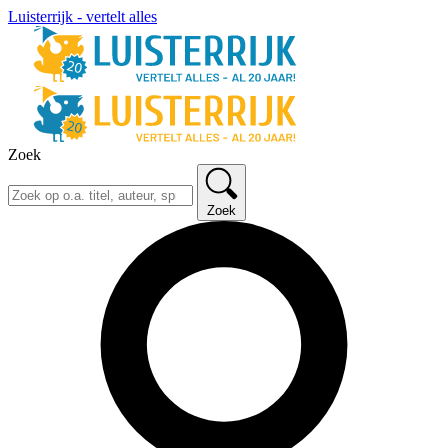
Luisterrijk - vertelt alles
Zoek
Zoek