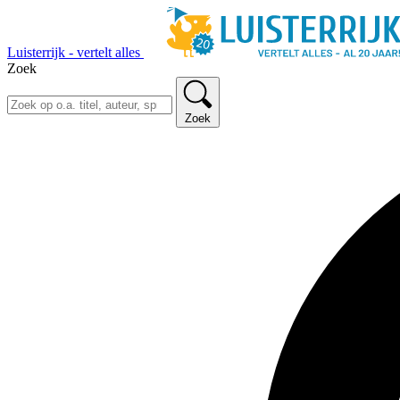
Luisterrijk - vertelt alles
Zoek
Zoek