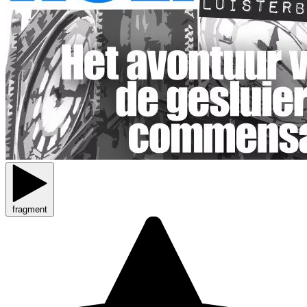
fragment