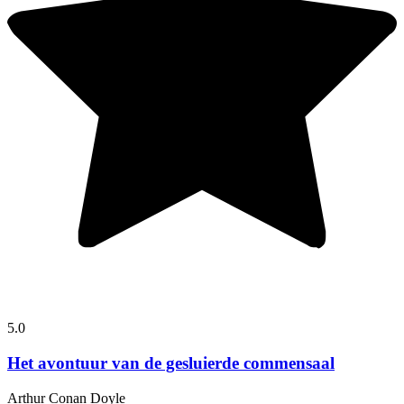
5.0
Het avontuur van de gesluierde commensaal
Arthur Conan Doyle