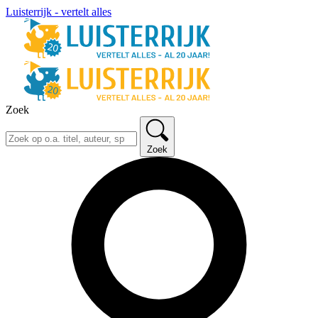
Luisterrijk - vertelt alles
Zoek
Zoek