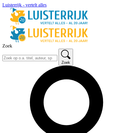
Luisterrijk - vertelt alles
Zoek
Zoek