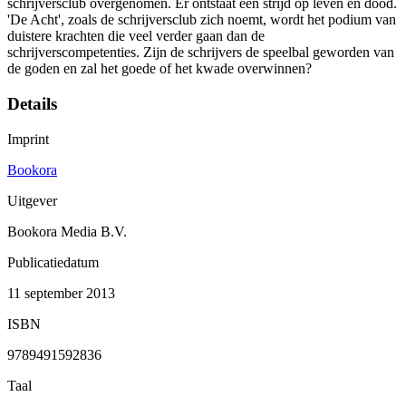
schrijversclub overgenomen. Er ontstaat een strijd op leven en dood.
'De Acht', zoals de schrijversclub zich noemt, wordt het podium van
duistere krachten die veel verder gaan dan de
schrijverscompetenties. Zijn de schrijvers de speelbal geworden van
de goden en zal het goede of het kwade overwinnen?
Details
Imprint
Bookora
Uitgever
Bookora Media B.V.
Publicatiedatum
11 september 2013
ISBN
9789491592836
Taal