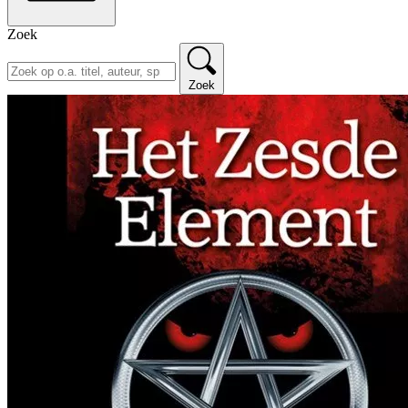
Zoek
Zoek