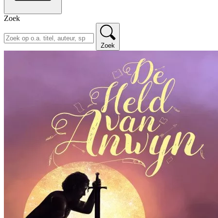
Zoek
Zoek