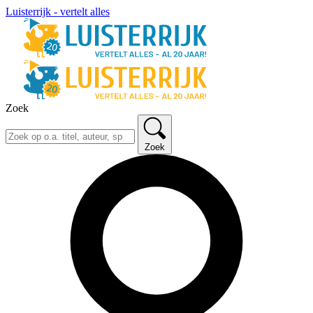
Luisterrijk - vertelt alles
Zoek
Zoek