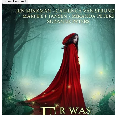
in winkelmand