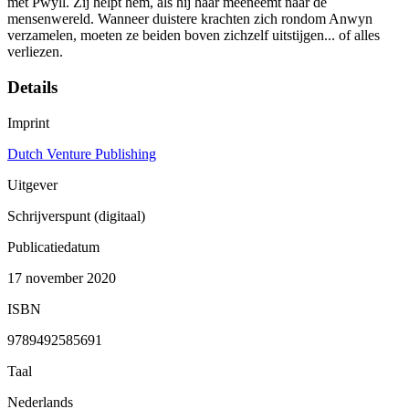
met Pwyll. Zij helpt hem, als hij haar meeneemt naar de
mensenwereld. Wanneer duistere krachten zich rondom Anwyn
verzamelen, moeten ze beiden boven zichzelf uitstijgen... of alles
verliezen.
Details
Imprint
Dutch Venture Publishing
Uitgever
Schrijverspunt (digitaal)
Publicatiedatum
17 november 2020
ISBN
9789492585691
Taal
Nederlands