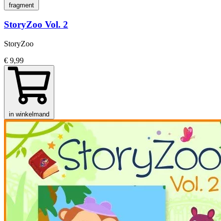
fragment
StoryZoo Vol. 2
StoryZoo
€ 9,99
in winkelmand