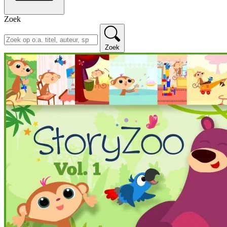
Zoek
Zoek