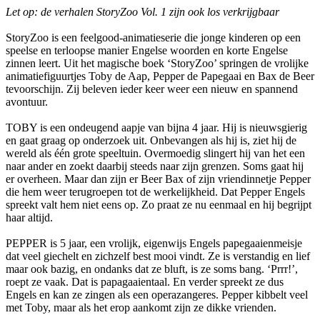
Let op: de verhalen StoryZoo Vol. 1 zijn ook los verkrijgbaar
StoryZoo is een feelgood-animatieserie die jonge kinderen op een
speelse en terloopse manier Engelse woorden en korte Engelse
zinnen leert. Uit het magische boek ‘StoryZoo’ springen de vrolijke
animatiefiguurtjes Toby de Aap, Pepper de Papegaai en Bax de Beer
tevoorschijn. Zij beleven ieder keer weer een nieuw en spannend
avontuur.
TOBY is een ondeugend aapje van bijna 4 jaar. Hij is nieuwsgierig
en gaat graag op onderzoek uit. Onbevangen als hij is, ziet hij de
wereld als één grote speeltuin. Overmoedig slingert hij van het een
naar ander en zoekt daarbij steeds naar zijn grenzen. Soms gaat hij
er overheen. Maar dan zijn er Beer Bax of zijn vriendinnetje Pepper
die hem weer terugroepen tot de werkelijkheid. Dat Pepper Engels
spreekt valt hem niet eens op. Zo praat ze nu eenmaal en hij begrijpt
haar altijd.
PEPPER is 5 jaar, een vrolijk, eigenwijs Engels papegaaienmeisje
dat veel giechelt en zichzelf best mooi vindt. Ze is verstandig en lief
maar ook bazig, en ondanks dat ze bluft, is ze soms bang. ‘Prrr!’,
roept ze vaak. Dat is papagaaientaal. En verder spreekt ze dus
Engels en kan ze zingen als een operazangeres. Pepper kibbelt veel
met Toby, maar als het erop aankomt zijn ze dikke vrienden.