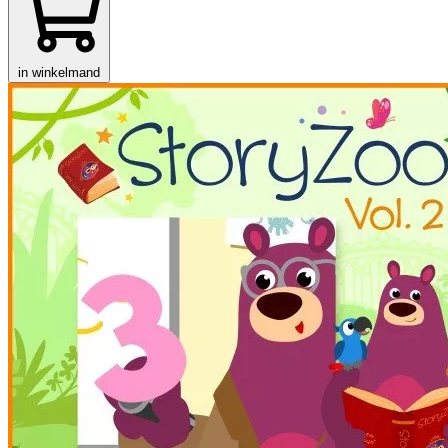
in winkelmand