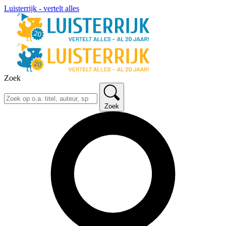
Luisterrijk - vertelt alles
Zoek
Zoek