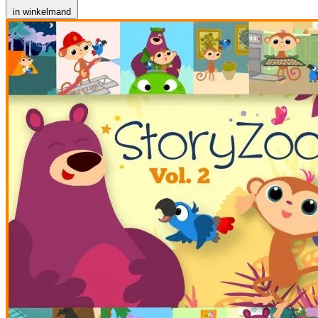
in winkelmand