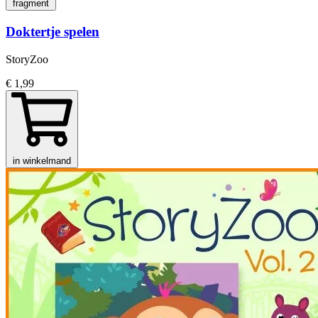
fragment
Doktertje spelen
StoryZoo
€ 1,99
in winkelmand