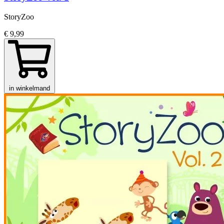
StoryZoo
€ 9,99
in winkelmand