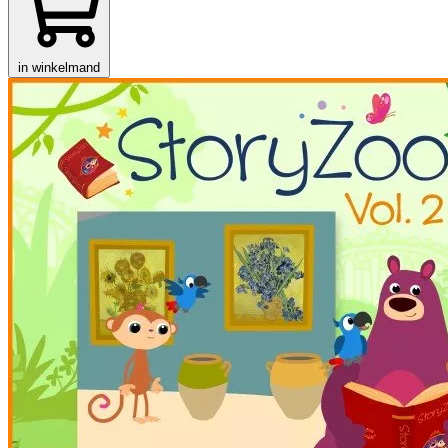
in winkelmand