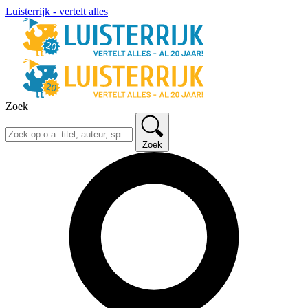
Luisterrijk - vertelt alles
Zoek
Zoek