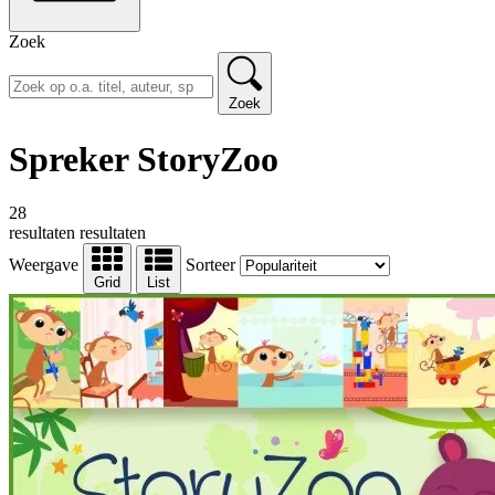
Zoek
Zoek
Spreker StoryZoo
28
resultaten
resultaten
Weergave
Sorteer
Grid
List