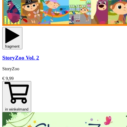
fragment
StoryZoo Vol. 2
StoryZoo
€ 9,99
in winkelmand