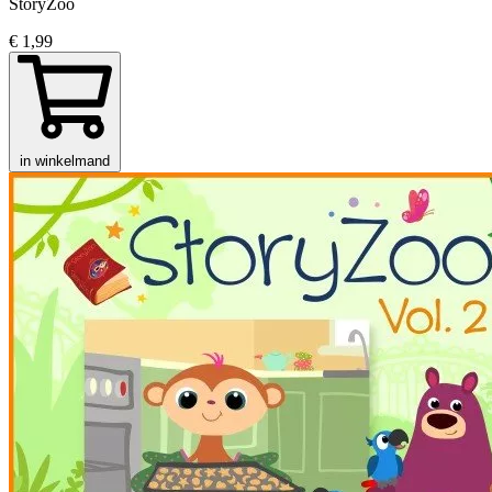
StoryZoo
€ 1,99
in winkelmand