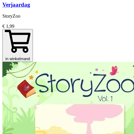
Verjaardag
StoryZoo
€ 1,99
in winkelmand