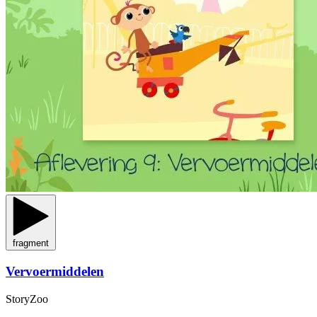
fragment
Vervoermiddelen
StoryZoo