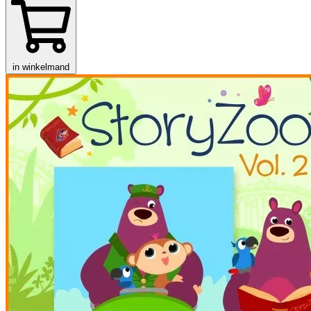
in winkelmand