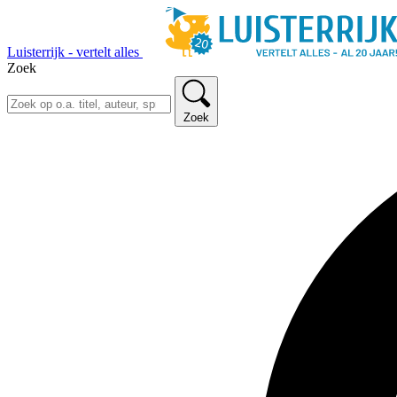
Luisterrijk - vertelt alles
Zoek
Zoek