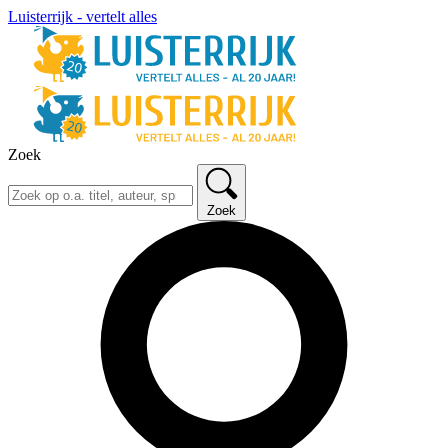
Luisterrijk - vertelt alles
Zoek
Zoek