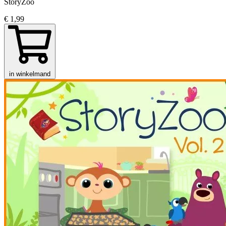
StoryZoo
€ 1,99
in winkelmand