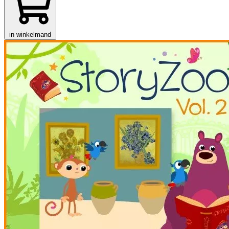
in winkelmand