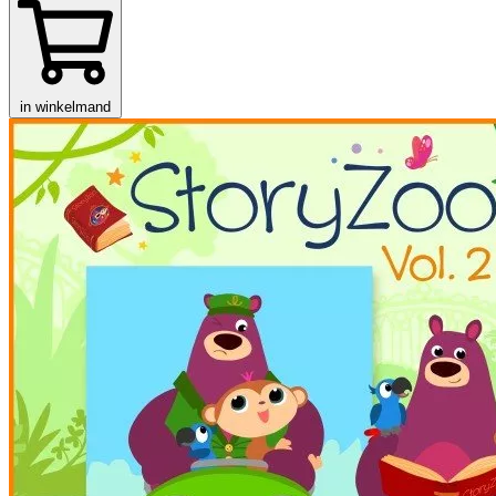
in winkelmand