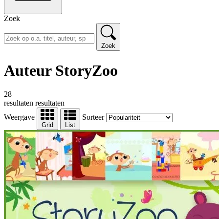
Zoek
Zoek
Auteur StoryZoo
28
resultaten
resultaten
Weergave
Sorteer
Grid
List