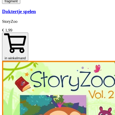
fragment
Doktertje spelen
StoryZoo
€ 1,99
in winkelmand