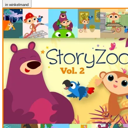
in winkelmand