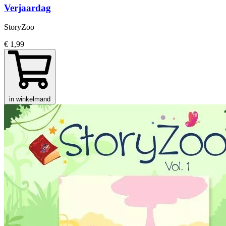
Verjaardag
StoryZoo
€ 1,99
in winkelmand