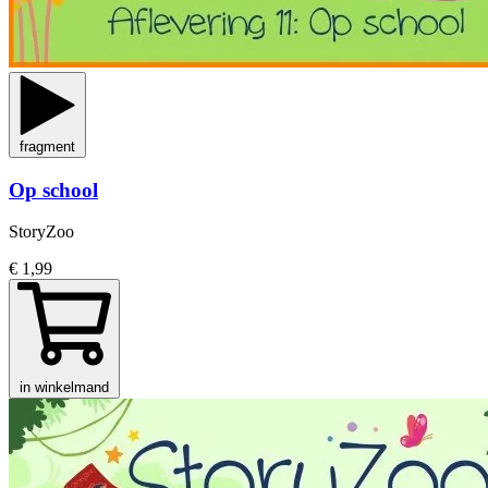
fragment
Op school
StoryZoo
€ 1,99
in winkelmand