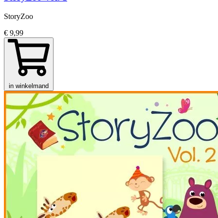
StoryZoo
€ 9,99
in winkelmand