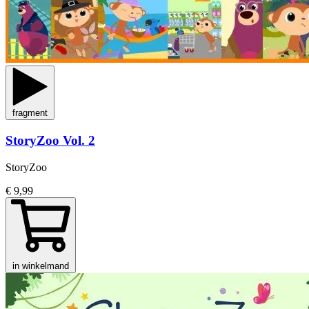
fragment
StoryZoo Vol. 2
StoryZoo
€ 9,99
in winkelmand