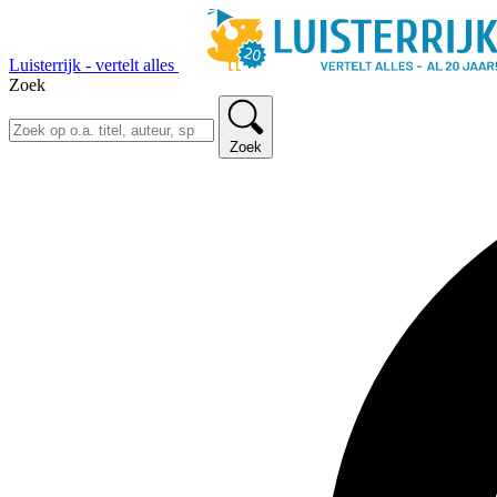
Luisterrijk - vertelt alles
Zoek
Zoek