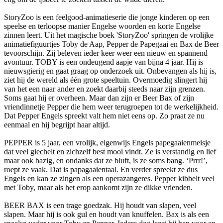
StoryZoo is een feelgood-animatieserie die jonge kinderen op een
speelse en terloopse manier Engelse woorden en korte Engelse
zinnen leert. Uit het magische boek 'StoryZoo' springen de vrolijke
animatiefiguurtjes Toby de Aap, Pepper de Papegaai en Bax de Beer
tevoorschijn. Zij beleven ieder keer weer een nieuw en spannend
avontuur. TOBY is een ondeugend aapje van bijna 4 jaar. Hij is
nieuwsgierig en gaat graag op onderzoek uit. Onbevangen als hij is,
ziet hij de wereld als één grote speeltuin. Overmoedig slingert hij
van het een naar ander en zoekt daarbij steeds naar zijn grenzen.
Soms gaat hij er overheen. Maar dan zijn er Beer Bax of zijn
vriendinnetje Pepper die hem weer terugroepen tot de werkelijkheid.
Dat Pepper Engels spreekt valt hem niet eens op. Zo praat ze nu
eenmaal en hij begrijpt haar altijd.
PEPPER is 5 jaar, een vrolijk, eigenwijs Engels papegaaienmeisje
dat veel giechelt en zichzelf best mooi vindt. Ze is verstandig en lief
maar ook bazig, en ondanks dat ze bluft, is ze soms bang. ‘Prrr!’,
roept ze vaak. Dat is papagaaientaal. En verder spreekt ze dus
Engels en kan ze zingen als een operazangeres. Pepper kibbelt veel
met Toby, maar als het erop aankomt zijn ze dikke vrienden.
BEER BAX is een trage goedzak. Hij houdt van slapen, veel
slapen. Maar hij is ook gul en houdt van knuffelen. Bax is als een