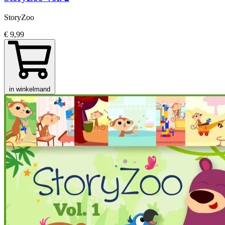
StoryZoo
€ 9,99
in winkelmand