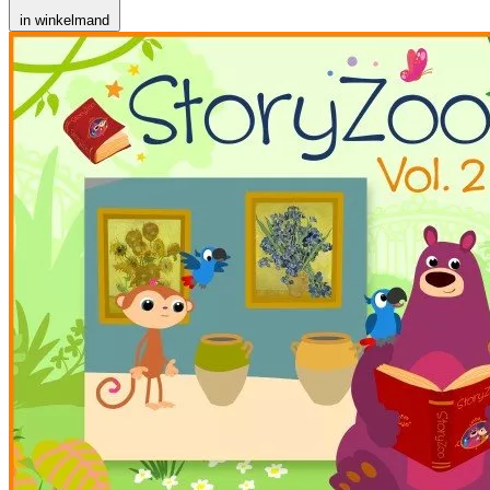
in winkelmand