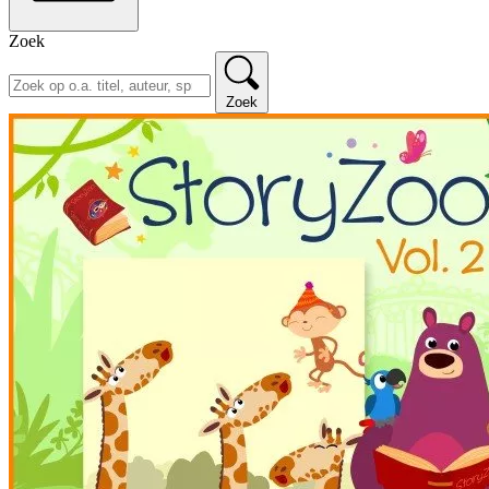
Zoek
Zoek