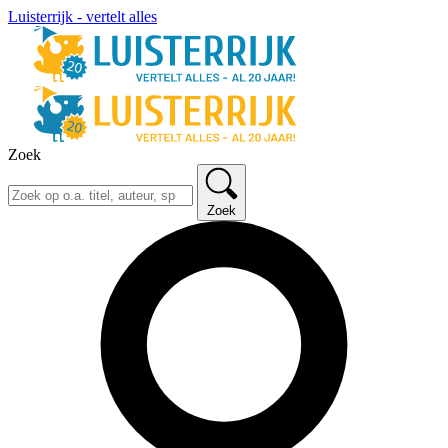
Luisterrijk - vertelt alles
Zoek
Zoek