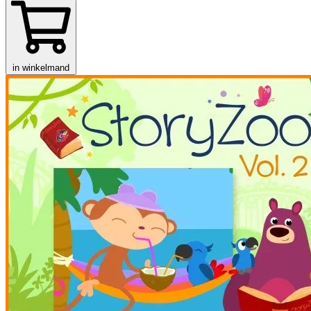
in winkelmand