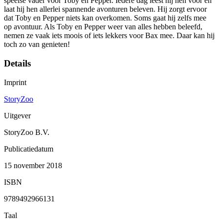
speelse vader voor Toby en Pepper. Iedere dag leest hij hen voor en
laat hij hen allerlei spannende avonturen beleven. Hij zorgt ervoor
dat Toby en Pepper niets kan overkomen. Soms gaat hij zelfs mee
op avontuur. Als Toby en Pepper weer van alles hebben beleefd,
nemen ze vaak iets moois of iets lekkers voor Bax mee. Daar kan hij
toch zo van genieten!
Details
Imprint
StoryZoo
Uitgever
StoryZoo B.V.
Publicatiedatum
15 november 2018
ISBN
9789492966131
Taal